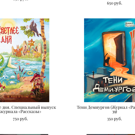
650 pуб.
е дня. Специальный выпуск
Тени Демиургов (Журнал «Ра
журнала «Рассказы»
39)
750 pуб.
350 pуб.