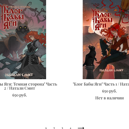
бы Яги: Темная сторона" Часть
"Блог Бабы Яги" Часть 1 / На
2 / Натали Смит
650 pуб.
650 pуб.
Нет в наличии
1
2
3
4