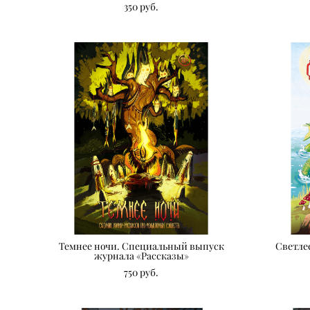
350 pуб.
Темнее ночи. Специальный выпуск
Светле
журнала «Рассказы»
750 pуб.