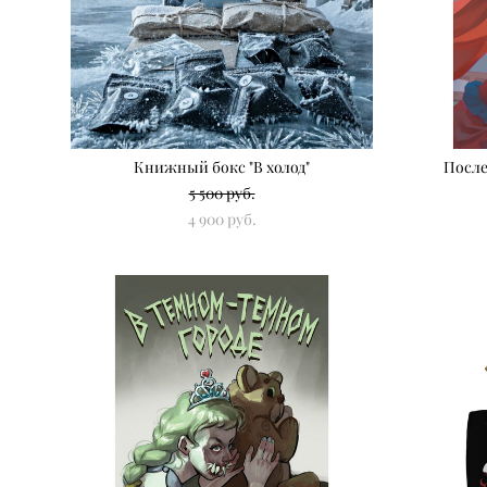
Книжный бокс "В холод"
После
5 500 pуб.
4 900 pуб.