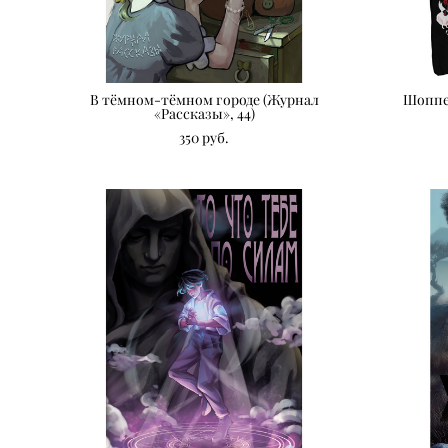
В тёмном-тёмном городе (Журнал
Шоппе
«Рассказы», 44)
350 pуб.