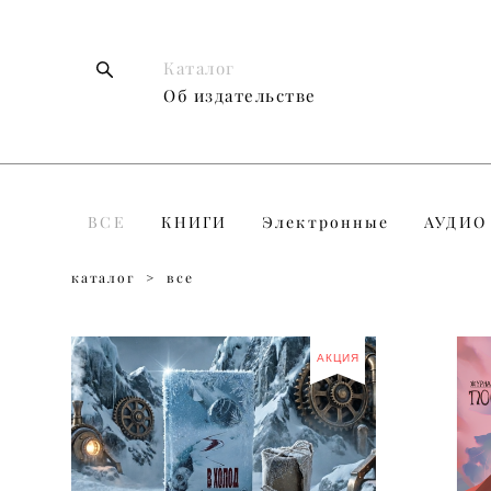
Каталог
Каталог
Об издательстве
Об издательстве
ВСЕ
КНИГИ
Электронные
АУДИО
каталог
>
все
АКЦИЯ