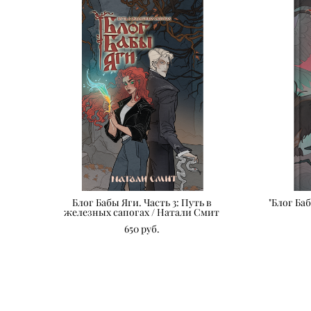
Блог Бабы Яги. Часть 3: Путь в
"Блог Ба
железных сапогах / Натали Смит
650 pуб.