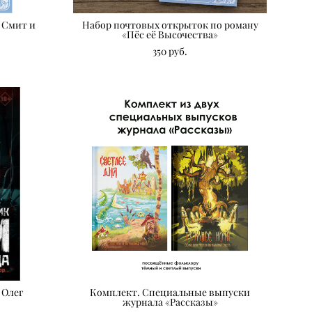
и Смит и
Набор почтовых открыток по роману
«Пёс её Высочества»
350 pуб.
 Олег
Комплект. Специальные выпуски
журнала «Рассказы»