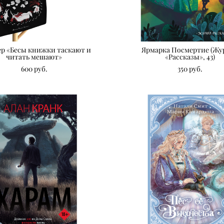
р «Бесы книжки таскают и
Ярмарка Посмертие (Жу
читать мешают»
«Рассказы», 43)
600 pуб.
350 pуб.