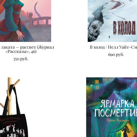
 заката — рассвет (Журнал
В холод / Нелл Уайт-С
«Рассказы», 46)
690 pуб.
350 pуб.