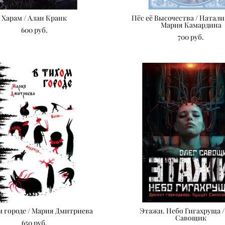
Харам / Алан Кранк
Пёс её Высочества / Натал
Мария Камардина
600 pуб.
700 pуб.
м городе / Мария Дмитриева
Этажи. Небо Гигахруща /
Савощик
650 pуб.