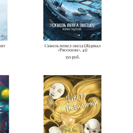
мит
Сквозь пепел звезд (Журнал
«Рассказы», 45)
350 pуб.