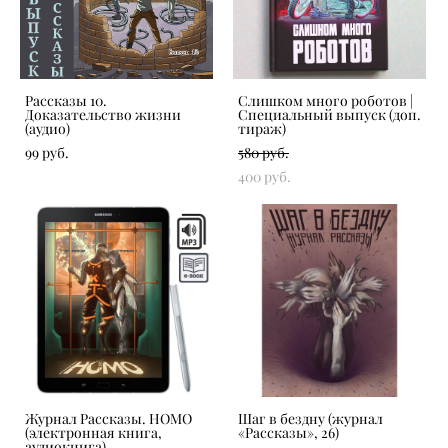
Рассказы 10.
Слишком много роботов |
Доказательство жизни
Специальный выпуск (доп.
(аудио)
тираж)
99 pуб.
580 pуб.
400 pуб.
Журнал Рассказы. HOMO
Шаг в бездну (журнал
(электронная книга,
«‎Рассказы», 26)
аудиокнига)