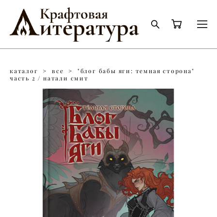
каталог
>
все
>
"блог бабы яги: темная сторона"
часть 2 / натали смит