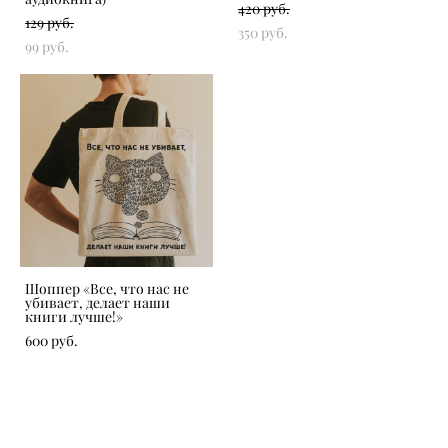
420 pуб.
129 pуб.
350 pуб.
99 pуб.
Шоппер «Все, что нас не
убивает, делает наши
книги лучше!»
600 pуб.