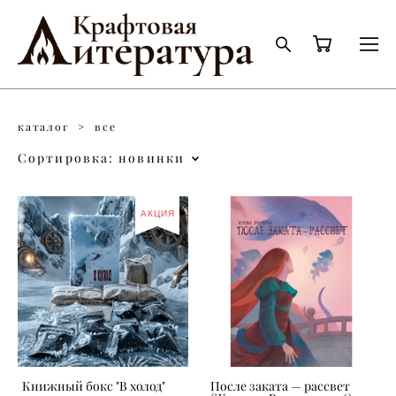
каталог
>
все
Сортировка:
новинки
АКЦИЯ
Книжный бокс "В холод"
После заката — рассвет