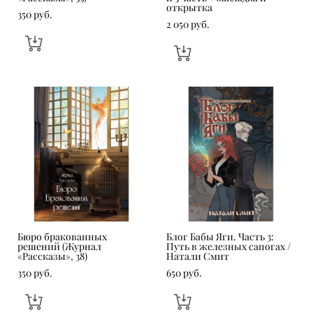
открытка
350 pуб.
2 050 pуб.
Бюро бракованных
Блог Бабы Яги. Часть 3:
решений (Журнал
Путь в железных сапогах /
«Рассказы», 38)
Натали Смит
350 pуб.
650 pуб.