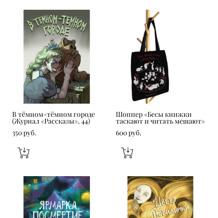
В тёмном-тёмном городе
Шоппер «Бесы книжки
(Журнал «Рассказы», 44)
таскают и читать мешают»
350 pуб.
600 pуб.