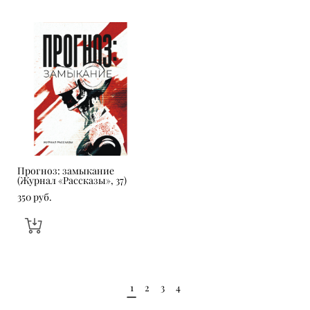
Прогноз: замыкание
Шоппер «Все, что нас не
(Журнал «Рассказы», 37)
убивает, делает наши
книги лучше!»
350 pуб.
600 pуб.
1
2
3
4