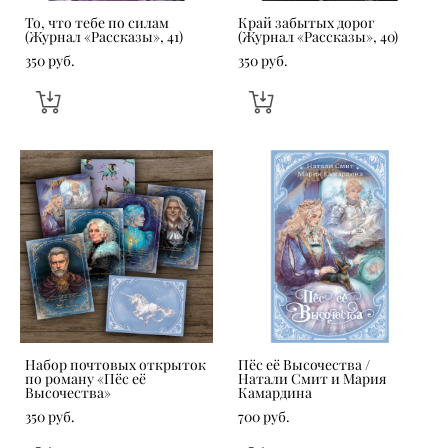
То, что тебе по силам
Край забытых дорог
(Журнал «Рассказы», 41)
(Журнал «Рассказы», 40)
350 pуб.
350 pуб.
Набор почтовых открыток
Пёс её Высочества /
по роману «Пёс её
Натали Смит и Мария
Высочества»
Камардина
350 pуб.
700 pуб.