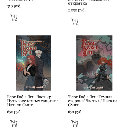
открытка
350 pуб.
2 050 pуб.
Блог Бабы Яги. Часть 3:
"Блог Бабы Яги: Темная
Путь в железных сапогах /
сторона" Часть 2 / Натали
Натали Смит
Смит
650 pуб.
650 pуб.