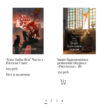
"Блог Бабы Яги" Часть 1 /
Бюро бракованных
Натали Смит
решений (Журнал
«Рассказы», 38)
650 pуб.
350 pуб.
Нет в наличии
1
2
3
4