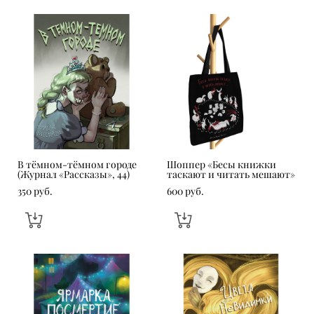
В тёмном-тёмном городе
Шоппер «Бесы книжки
(Журнал «Рассказы», 44)
таскают и читать мешают»
350 pуб.
600 pуб.