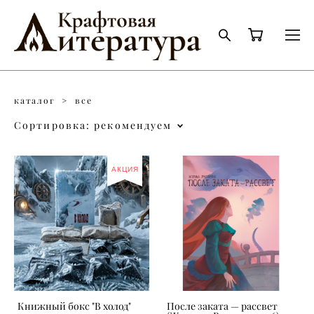
каталог
>
все
Сортировка:
рекомендуем
АКЦИЯ
Книжный бокс "В холод"
После заката — рассвет