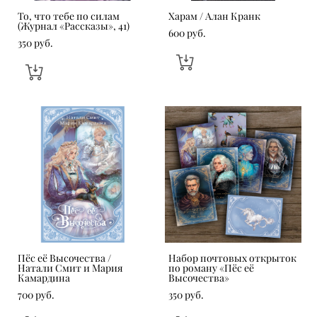
То, что тебе по силам
Харам / Алан Кранк
(Журнал «Рассказы», 41)
600 pуб.
350 pуб.
Пёс её Высочества /
Набор почтовых открыток
Натали Смит и Мария
по роману «Пёс её
Камардина
Высочества»
700 pуб.
350 pуб.