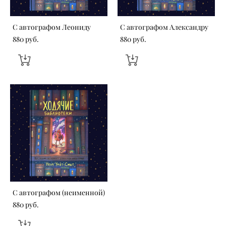
С автографом Леониду
С автографом Александру
880 pуб.
880 pуб.
С автографом (неименной)
880 pуб.