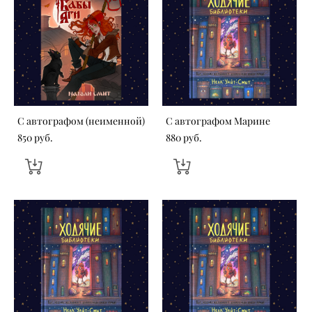
С автографом (неименной)
С автографом Марине
850 pуб.
880 pуб.