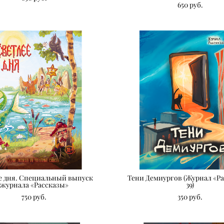
650 pуб.
е дня. Специальный выпуск
Тени Демиургов (Журнал «Ра
журнала «Рассказы»
39)
750 pуб.
350 pуб.