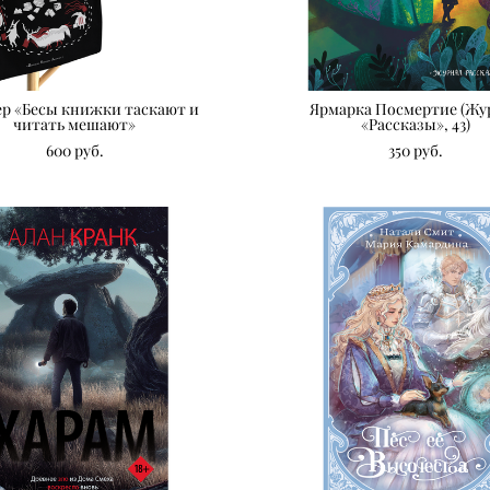
р «Бесы книжки таскают и
Ярмарка Посмертие (Жу
читать мешают»
«Рассказы», 43)
600 pуб.
350 pуб.