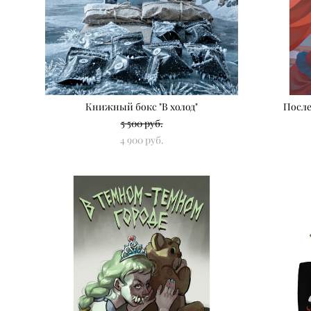
Книжный бокс "В холод"
После
5 500 pуб.
4 900 pуб.