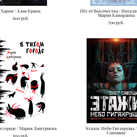
Харам / Алан Кранк
Пёс её Высочества / Натал
Мария Камардина
600 pуб.
700 pуб.
м городе / Мария Дмитриева
Этажи. Небо Гигахруща /
Савощик
650 pуб.