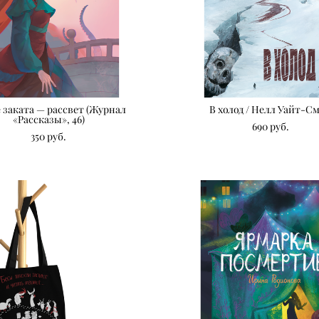
 заката — рассвет (Журнал
В холод / Нелл Уайт-С
«Рассказы», 46)
690 pуб.
350 pуб.