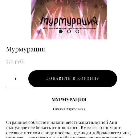
Мурмурация
570 pуб.
ДОБАВИТЬ В КОРЗИНУ
МУРМУРАЦИЯ
Оксана Заугольная
Страшное событие в жизни шестнадцатилетней Ани
вынуждает её бежать от прошлого. Вместе с отцом они
оседают в тихом с виду посёлке, где люди доброжелательны,
природа — загляденье, а в небе рисуют завораживающие