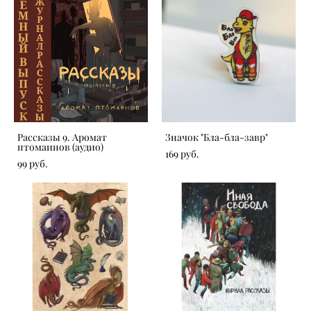
Рассказы 9. Аромат
Значок "Бла-бла-завр"
птомаинов (аудио)
169 pуб.
99 pуб.