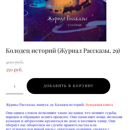
Колодец историй (Журнал Рассказы, 29)
400 pуб.
350 pуб.
ДОБАВИТЬ В КОРЗИНУ
Журнал Рассказы, выпуск 29: Колодец историй,
бумажная книга
Они одним словом исполняют такие желания, что меняют судьбы
народов и обращают вспять прошлое. Они оживляют вещи, позволяя
комодам и антресолям кружиться по дому в весеннем танце. Они
обернут вас оборотнем на службе правительства или
исследователем новой расы с зачатками сознания, схожего с