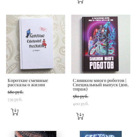
Короткие смешные
Слишком много роботов |
рассказы о жизни
Специальный выпуск (доп.
тираж)
680 pуб.
580 pуб.
539 pуб.
400 pуб.