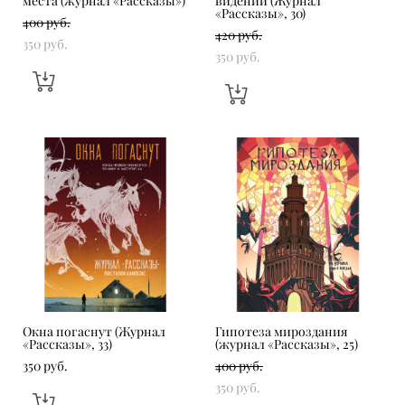
места (журнал «Рассказы»)
видений (Журнал
«Рассказы», 30)
400 pуб.
420 pуб.
350 pуб.
350 pуб.
Окна погаснут (Журнал
Гипотеза мироздания
«Рассказы», 33)
(журнал «‎Рассказы», 25)
350 pуб.
400 pуб.
350 pуб.