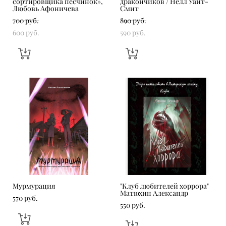
сортировщика песчинок»,
дракончиков / Нелл Уайт-
Любовь Афоничева
Смит
700 pуб.
890 pуб.
600 pуб.
590 pуб.
Мурмурация
"Клуб любителей хоррора"
Матюхин Александр
570 pуб.
550 pуб.