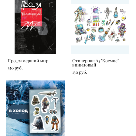
Про_замерший мир
Стикерпак А5 "Космос"
виниловый
350 pуб.
150 pуб.