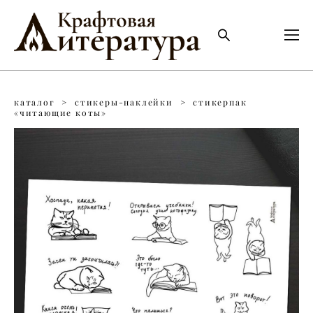
каталог
>
стикеры-наклейки
>
стикерпак
«читающие коты»