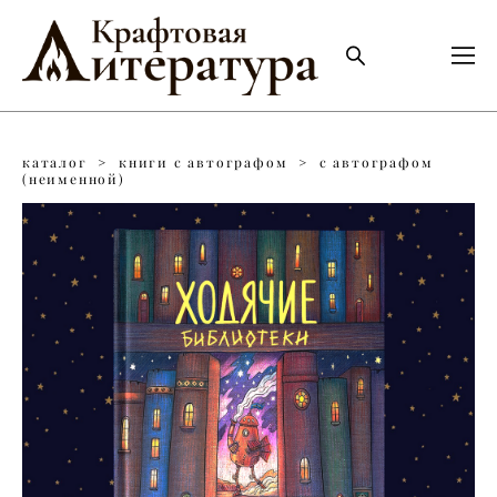
каталог
>
книги с автографом
>
с автографом
(неименной)