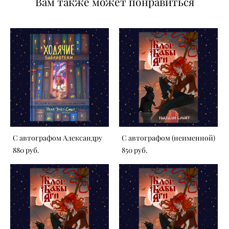
Вам также может понравиться
С автографом Александру
С автографом (неименной)
880 pуб.
850 pуб.