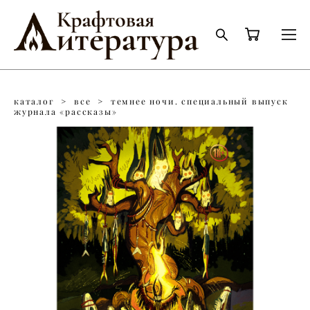
каталог
>
все
>
темнее ночи. специальный выпуск
журнала «рассказы»