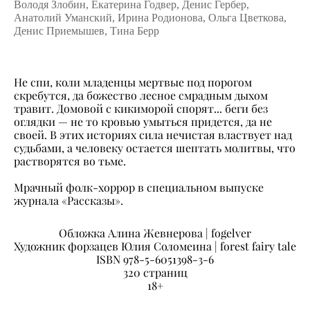
Володя Злобин, Екатерина Годвер, Денис Гербер,
Анатолий Уманский, Ирина Родионова, Ольга Цветкова,
Денис Приемышев, Тина Берр
Не спи, коли младенцы мертвые под порогом
скребутся, да божество лесное смрадным дыхом
травит. Домовой с кикиморой спорят... беги без
оглядки — не то кровью умыться придется, да не
своей. В этих историях сила нечистая властвует над
судьбами, а человеку остается шептать молитвы, что
растворятся во тьме.
Мрачный фолк-хоррор в специальном выпуске
журнала «Рассказы».
Обложка Алина Жевнерова | fogelver
Художник форзацев Юлия Соломеина | forest fairy tale
ISBN 978-5-6051398-3-6
320 страниц
18+