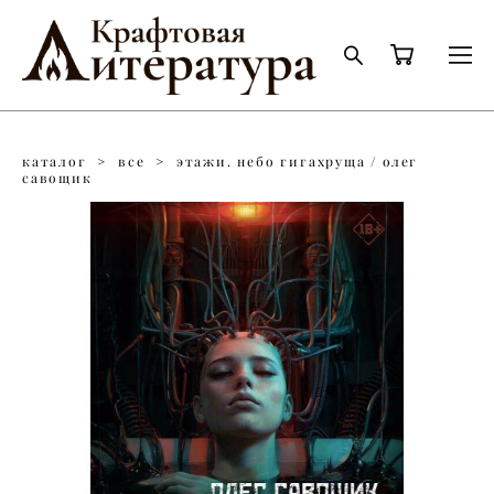
каталог
>
все
>
этажи. небо гигахруща / олег
савощик