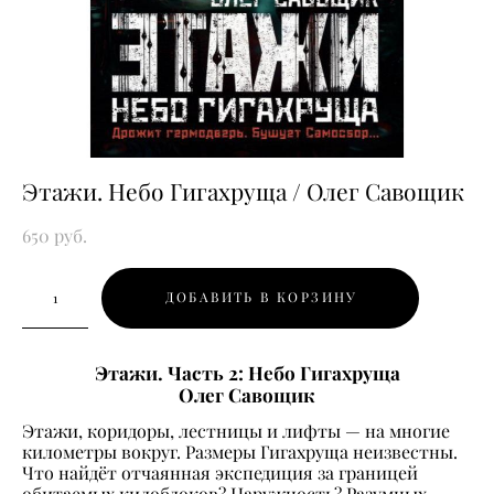
Этажи. Небо Гигахруща / Олег Савощик
650 pуб.
ДОБАВИТЬ В КОРЗИНУ
Этажи. Часть 2: Небо Гигахруща
Олег Савощик
Этажи, коридоры, лестницы и лифты — на многие
километры вокруг. Размеры Гигахруща неизвестны.
Что найдёт отчаянная экспедиция за границей
обитаемых килоблоков? Наружность? Разумных