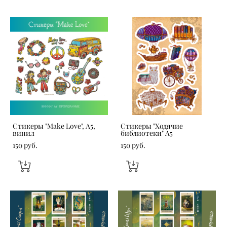
Стикеры "Make Love", А5,
Стикеры "Ходячие
винил
библиотеки" А5
150 pуб.
150 pуб.