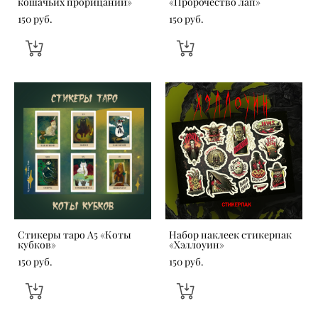
кошачьих прорицаний»
«Пророчество лап»
150 pуб.
150 pуб.
Стикеры таро А5 «Коты
Набор наклеек стикерпак
кубков»
«Хэллоуин»
150 pуб.
150 pуб.