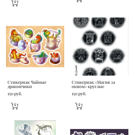
Стикерпак Чайные
Стикерпак «‎Магия за
дракончики
окном» круглые
150 pуб.
150 pуб.