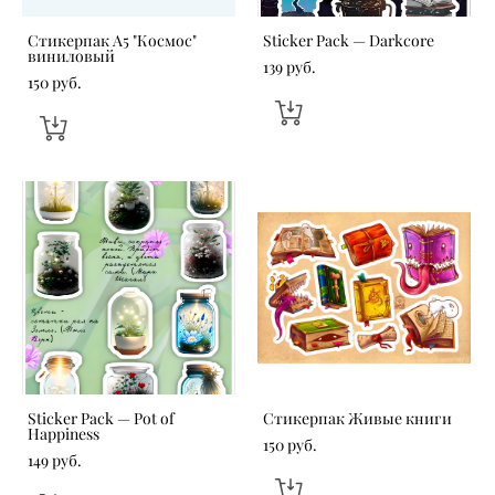
Стикерпак А5 "Космос"
Sticker Pack — Darkcore
виниловый
139 pуб.
150 pуб.
Sticker Pack — Pot of
Стикерпак Живые книги
Happiness
150 pуб.
149 pуб.