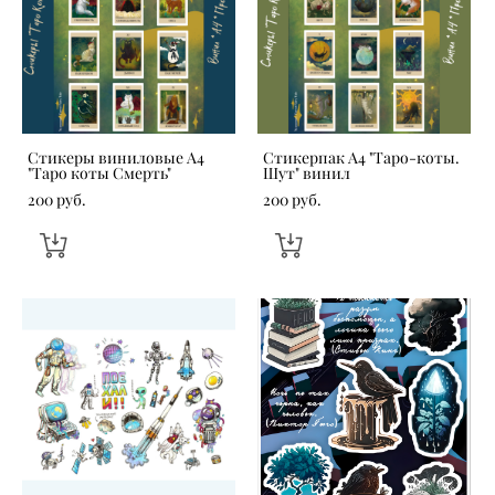
Стикеры виниловые А4
Стикерпак А4 "Таро-коты.
"Таро коты Смерть"
Шут" винил
200 pуб.
200 pуб.