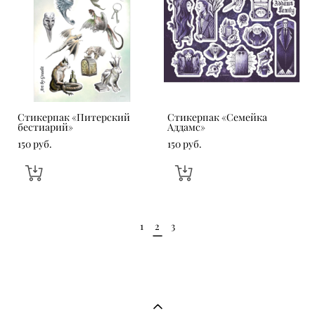
Стикерпак «Питерский
Стикерпак «Семейка
бестиарий»
Аддамс»
150 pуб.
150 pуб.
1
2
3