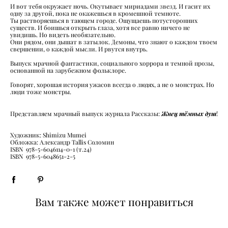
И вот тебя окружает ночь. Окутывает мириадами звезд. И гасит их
одну за другой, пока не окажешься в кромешной темноте.
Ты растворяешься в тающем городе. Ощущаешь потусторонних
существ. И боишься открыть глаза, хотя все равно ничего не
увидишь. Но видеть необязательно.
Они рядом, они дышат в затылок. Демоны, что знают о каждом твоем
свершении, о каждой мысли. И рвутся внутрь.
Выпуск мрачной фантастики, социального хоррора и темной прозы,
основанной на зарубежном фольклоре.
Говорят, хорошая история ужасов всегда о людях, а не о монстрах. Но
люди тоже монстры.
Жнец тёмных душ
Представляем мрачный выпуск журнала Рассказы:
!
Художник: Shimizu Mumei
Обложка: Александр Tallis Соломин
ISBN 978-5-6046114-0-1 (т.24)
ISBN 978-5-6048651-2-5
Вам также может понравиться