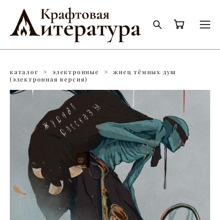
каталог
>
электронные
>
жнец тёмных душ
(электронная версия)