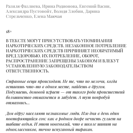
Разиля Фазлиева, Ирина Родионова, Евгений Васин,
Александра Пустовойт, Володя Злобин, Дарина
Стрельченко, Елена Маючая
18+
В ТЕКСТЕ МОГУТ ПРИСУТСТВОВАТЬ УПОМИНАНИЯ
НАРКОТИЧЕСКИХ СРЕДСТВ. НЕЗАКОННОЕ ПОТРЕБЛЕНИЕ
НАРКОТИЧЕСКИХ СРЕДСТВ ПРИЧИНЯЕТ НЕОБРАТИМЫЙ
ВРЕД ЗДОРОВЬЮ. ИХ ПОТРЕБЛЕНИЕ, ОБОРОТ,
РАСПРОСТРАНЕНИЕ ЗАПРЕЩЕНЫ ЗАКОНОМ И ВЛЕКУТ
УСТАНОВЛЕННУЮ ЗАКОНОДАТЕЛЬСТВОМ
ОТВЕТСТВЕННОСТЬ.
Странные вещи происходят. Не те, что по мелочи, когда
оставишь что-то в одном месте, найдешь в другом.
Подумаешь, домовой играет — от такого рода происшествий
большинство отмахнется и забудет. А тут попробуй
отмахнись…
Дом вдруг населяют незнакомые люди. Изо дня в день один
повторяющийся сон: как в родном дворе нечисть гуляет на
шабаше ведьм. И этот новенький, что в школе шипит на
одноклассников, точно испуганный таракан.