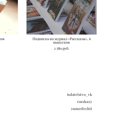
ков
Подписка на журнал «‎Рассказы», 6
выпусков
2 580 pуб.
isdatelstvo_vk
rasskazy
yumorlechit