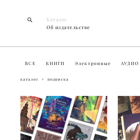
Каталог
Каталог
Об издательстве
Об издательстве
ВСЕ
КНИГИ
Электронные
АУДИО
каталог
>
подписка