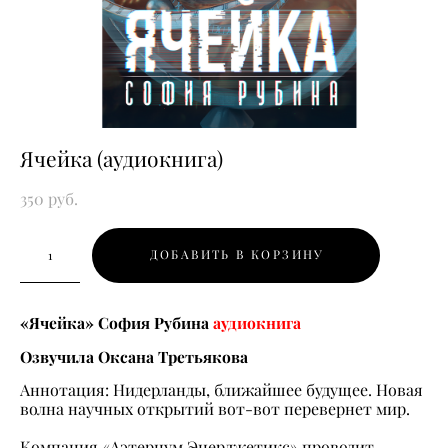
Ячейка (аудиокнига)
350 pуб.
ДОБАВИТЬ В КОРЗИНУ
«Ячейка» София Рубина
аудио
книга
Озвучила Оксана Третьякова
Аннотация: Нидерланды, ближайшее будущее. Новая
волна научных открытий вот-вот перевернет мир.
Компания «Аэтернум Энерджетикс» проводит