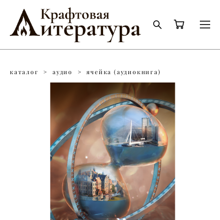
каталог
>
аудио
>
ячейка (аудиокнига)