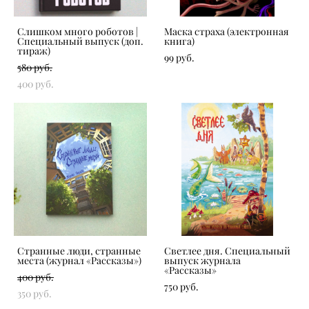
Слишком много роботов |
Маска страха (электронная
Специальный выпуск (доп.
книга)
тираж)
99 pуб.
580 pуб.
400 pуб.
Странные люди, странные
Светлее дня. Специальный
места (журнал «Рассказы»)
выпуск журнала
«Рассказы»
400 pуб.
750 pуб.
350 pуб.