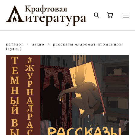
каталог
>
аудио
>
рассказы 9. аромат птомаинов
(аудио)