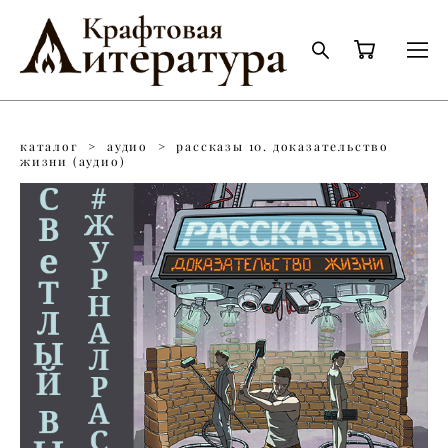
каталог
>
аудио
>
рассказы 10. доказательство
жизни (аудио)