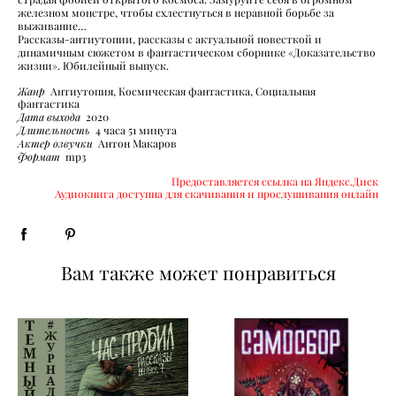
железном монстре, чтобы схлестнуться в неравной борьбе за
выживание…
Рассказы-антиутопии, рассказы с актуальной повесткой и
динамичным сюжетом в фантастическом сборнике «Доказательство
жизни». Юбилейный выпуск.
Жанр
Антиутопия, Космическая фантастика, Социальная
фантастика
Дата выхода
2020
Длительность
4 часа 51 минута
Актер озвучки
Антон Макаров
Формат
mp3
Предоставляется ссылка на Яндекс.Диск
Аудиокнига доступна для скачивания и прослушивания онлайн
Вам также может понравиться