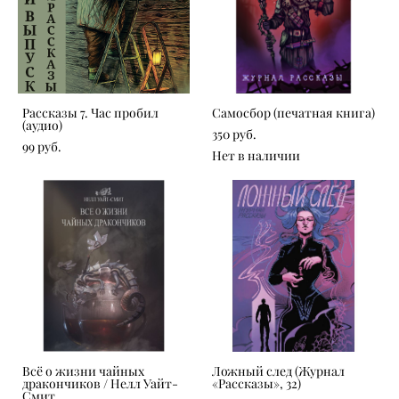
Рассказы 7. Час пробил
Самосбор (печатная книга)
(аудио)
350 pуб.
99 pуб.
Нет в наличии
Всё о жизни чайных
Ложный след (Журнал
дракончиков / Нелл Уайт-
«Рассказы», 32)
Смит