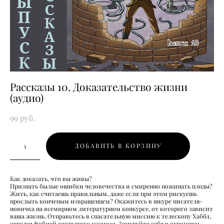
Рассказы 10. Доказательство жизни
(аудио)
99 pуб.
ДОБАВИТЬ В КОРЗИНУ
Как доказать, что вы живы?
Признать былые ошибки человечества и смиренно пожинать плоды?
Жить, как считаешь правильным, даже если при этом рискуешь
прослыть конченым извращенцем? Окажитесь в шкуре писателя-
новичка на всемирном литературном конкурсе, от которого зависит
ваша жизнь. Отправьтесь в спасательную миссию к телескопу Хаббл,
страдая фобией открытого космоса. Замуруйте себя в огромном