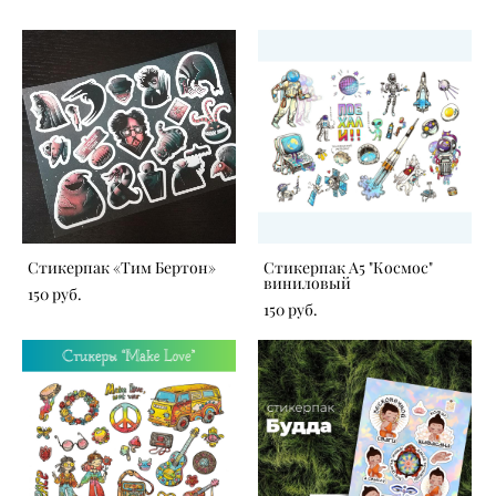
Стикерпак «Тим Бертон»
Стикерпак А5 "Космос"
виниловый
150 pуб.
150 pуб.