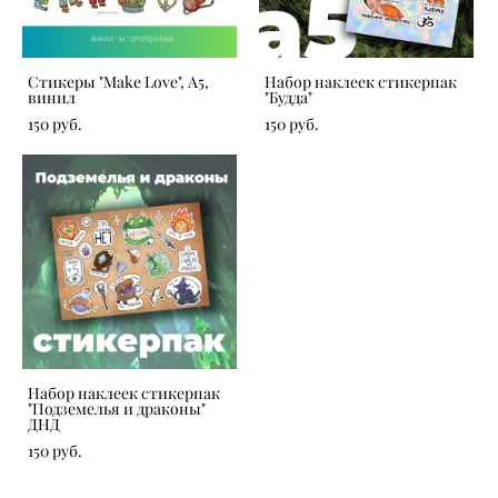
Стикеры "Make Love", А5,
Набор наклеек стикерпак
винил
"Будда"
150 pуб.
150 pуб.
Набор наклеек стикерпак
"Подземелья и драконы"
ДНД
150 pуб.