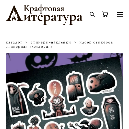
каталог
>
стикеры-наклейки
>
набор стикеров
стикерпак «хэллоуин»