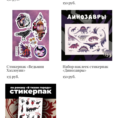
150 pуб.
Стикерпак «‎Ведьмин
Набор наклеек стикерпак
Хэллоуин»
«Динозавры»
135 pуб.
150 pуб.