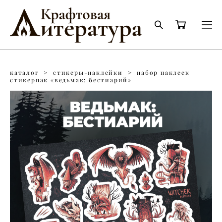
каталог
>
стикеры-наклейки
>
набор наклеек
стикерпак «ведьмак: бестиарий»