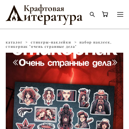
каталог
>
стикеры-наклейки
>
набор наклеек,
стикерпак "очень странные дела"