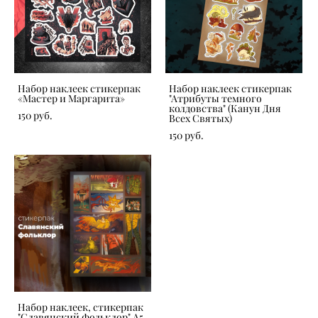
Набор наклеек стикерпак
Набор наклеек стикерпак
«Мастер и Маргарита»
"Атрибуты темного
колдовства" (Канун Дня
150 pуб.
Всех Святых)
150 pуб.
Набор наклеек, стикерпак
"Славянский фольклор" А5