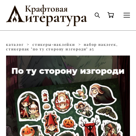
каталог
>
стикеры-наклейки
>
набор наклеек,
стикерпак "по ту сторону изгороди" а5