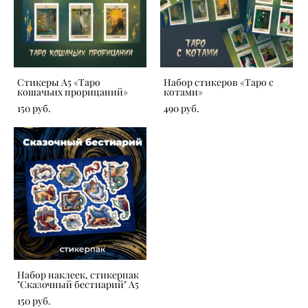
Стикеры А5 «Таро
Набор стикеров «Таро с
кошачьих прорицаний»
котами»
150 pуб.
490 pуб.
Набор наклеек, стикерпак
"Сказочный бестиарий" А5
150 pуб.