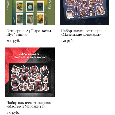
Стикерпак А4 "Таро-коты.
Набор наклеек стикерпак
Шут" винил
«Маленькие кошмары»
200 pуб.
150 pуб.
Набор наклеек стикерпак
«Мастер и Маргарита»
150 pуб.