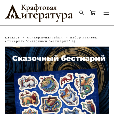
каталог
>
стикеры-наклейки
>
набор наклеек,
стикерпак "сказочный бестиарий" а5