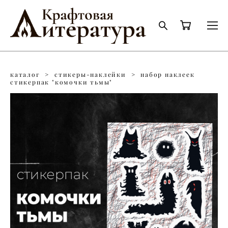
каталог
>
стикеры-наклейки
>
набор наклеек
стикерпак "комочки тьмы"