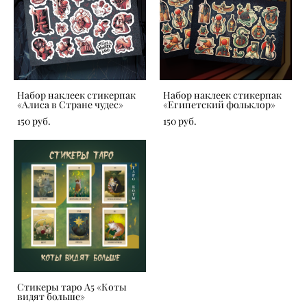
Набор наклеек стикерпак
Набор наклеек стикерпак
«Алиса в Стране чудес»
«Египетский фольклор»
150 pуб.
150 pуб.
Стикеры таро А5 «Коты
видят больше»