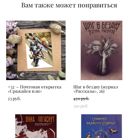
Вам также может понравиться
#32 — Почтовая открытка
Шаг в бездну (журнал
«Сражайся или»
«‎Рассказы», 26)
23 pуб.
420 pуб.
350 pуб.