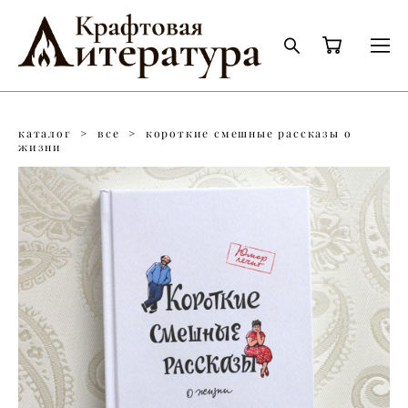
каталог
>
все
>
короткие смешные рассказы о
жизни