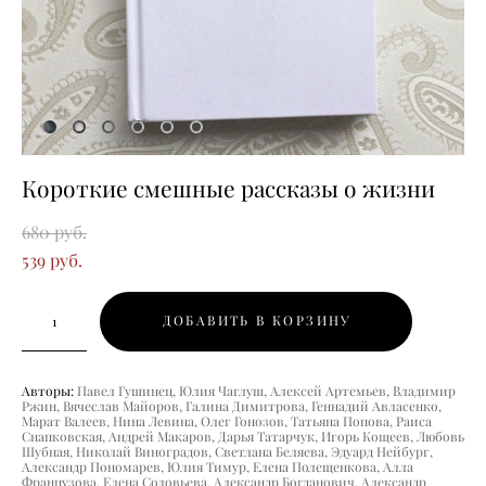
Короткие смешные рассказы о жизни
680 pуб.
539 pуб.
ДОБАВИТЬ В КОРЗИНУ
Авторы:
Павел Гушинец, Юлия Чаглуш, Алексей Артемьев, Владимир
Ржин, Вячеслав Майоров, Галина Димитрова, Геннадий Авласенко,
Марат Валеев, Нина Левина, Олег Гонозов, Татьяна Попова, Раиса
Снапковская, Андрей Макаров, Дарья Татарчук, Игорь Кощеев, Любовь
Шубная, Николай Виноградов, Светлана Беляева, Эдуард Нейбург,
Александр Пономарев, Юлия Тимур, Елена Полещенкова, Алла
Французова, Елена Соловьева, Александр Богданович, Александр