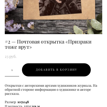
#2 — Почтовая открытка «Призраки
тоже врут»
23 pуб.
ДОБАВИТЬ В КОРЗИНУ
Открытки с авторскими артами художников журнала. На
обратной стороне информация о художнике и авторе
рассказа.
105х148
Размер
325 г/кв.м
Плотность