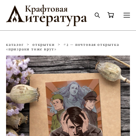
каталог
>
открытки
>
#2 — почтовая открытка
«призраки тоже врут»