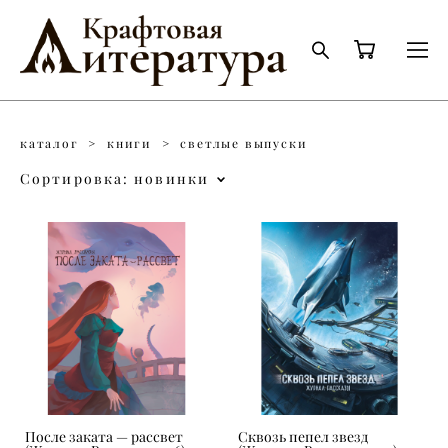
каталог
>
книги
>
светлые выпуски
Сортировка:
новинки
После заката — рассвет
Сквозь пепел звезд